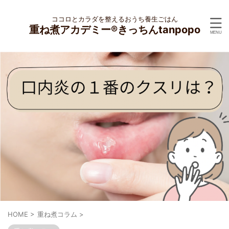
ココロとカラダを整えるおうち養生ごはん
重ね煮アカデミー®︎きっちんtanpopo
HOME
>
重ね煮コラム
>