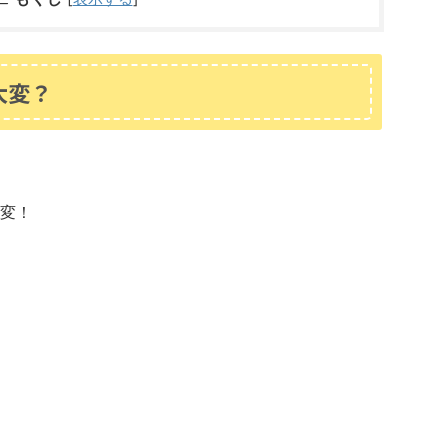
大変？
変！