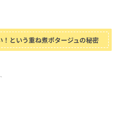
い！という重ね煮ポタージュの秘密
、