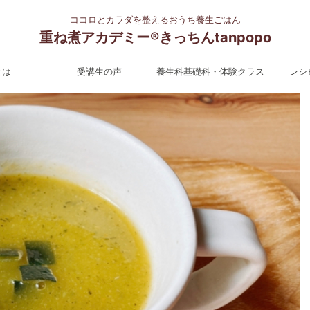
ココロとカラダを整えるおうち養生ごはん
重ね煮アカデミー®︎きっちんtanpopo
とは
受講生の声
養生科基礎科・体験クラス
レシ