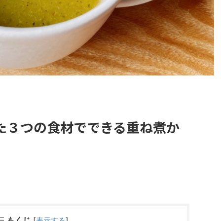
た３つの食材でできる重ね煮か
もくじ
[
表示する
]