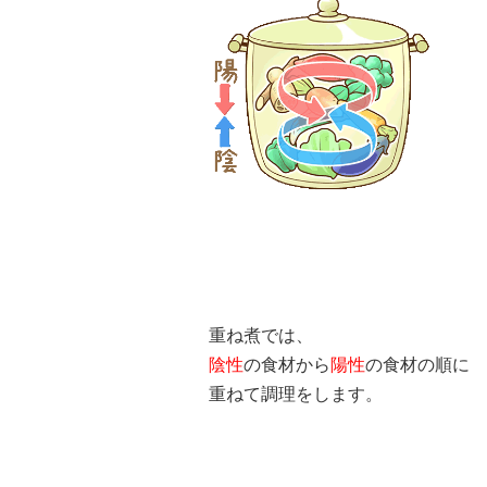
重ね煮では、
陰性
の食材から
陽性
の食材の順に
重ねて調理をします。